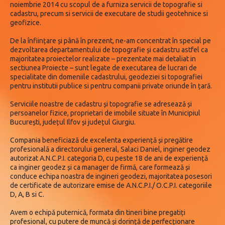
noiembrie 2014 cu scopul de a furniza servicii de topografie si
cadastru, precum si servicii de executare de studii geotehnice si
geofizice.
De la înființare și până în prezent, ne-am concentrat în special pe
dezvoltarea departamentului de topografie și cadastru astfel ca
majoritatea proiectelor realizate – prezentate mai detaliat in
sectiunea Proiecte – sunt legate de executarea de lucrari de
specialitate din domeniile cadastrului, geodeziei si topografiei
pentru institutii publice si pentru companii private oriunde în țară.
Serviciile noastre de cadastru și topografie se adresează și
persoanelor fizice, proprietari de imobile situate în Municipiul
București, județul Ilfov și județul Giurgiu.
Compania beneficiază de excelenta experiență și pregătire
profesională a directorului general, Salaci Daniel, inginer geodez
autorizat A.N.C.P.I. categoria D, cu peste 18 de ani de experiență
ca inginer geodez și ca manager de firmă, care formează și
conduce echipa noastra de ingineri geodezi, majoritatea posesori
de certificate de autorizare emise de A.N.C.P.I./ O.C.P.I. categoriile
D, A, B si C.
Avem o echipă puternică, formata din tineri bine pregatiți
profesional, cu putere de muncă și dorință de perfecționare