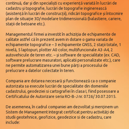
continuă, dar și din specialiști cu experiență variată în lucrări de
cadastru și topografie, lucrări de topografie inginerească
(asistență în lucrări de construcții), ridicări topografice și întocmire
plan de situație 3D/ modelare tridimensională (balastiere, cariere,
stații de betoane etc.).
Managementul firmei a investit în achiziția de echipamente de
calitate astfel că în prezent avem in dotare o gama variata de
echipamente topografice – 3 echipamente GNSS, 2 stații totale, 1
nivelă, 5 laptopuri, plotter A0 color, multifuncionale A3-A4, 2
autovehicule de teren etc. – și software de specialitate (ex. CAD,
software prelucrare masuratori, aplicatii personalizate etc.), care
ne permite automatizarea unei bune părți a procesului de
prelucrare a datelor colectate în teren.
Compania are dotarea necesară și functionează ca o companie
autorizata sa execute lucrări de specialitate din domeniile
cadastrului, geodeziei si cartografiei în clasa I, fiind posesoare a
Certificatului de Autorizare seria RO-B-J nr. 0726/ 30.07.2015.
De asemenea, în cadrul companiei am dezvoltat și menținem un
Sistem de Management Integrat certificat pentru activități de
studii geotehnice, geofizice, geodezice si de cadastru, care
include: