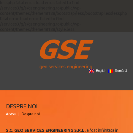
lessphp fatal error: load error: failed to find
/services3/g/s/gsengineering.ro/public/wp-
content/themes/theme48188/bootstrap/less/bootstrap.lesslessphp
fatal error: load error: failed to find
/services3/g/s/gsengineering.ro/public/wp-
content/themes/theme48188/style.less
English
Română
DESPRE NOI
Acasa
Despre noi
S.C. GEO SERVICES ENGINEERING S.R.L.
a fost infiintata in